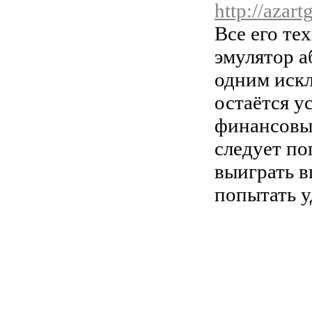
http://azar
Все его те
эмулятор а
одним искл
остаётся у
финансовых
следует по
выиграть в
попытать у