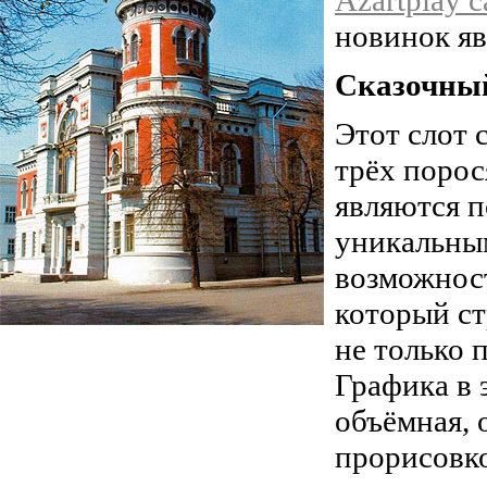
новинок яв
Сказочный
Этот слот 
трёх порос
являются п
уникальны
возможност
который ст
не только 
Графика в 
объёмная, 
прорисовк