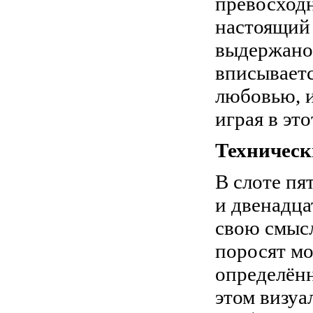
превосходн
настоящий
выдержано 
вписываетс
любовью, и
играя в это
Техническ
В слоте пя
и двенадца
свою смысл
поросят мо
определён
этом визуа