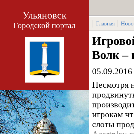
Ульяновск
Главная
Ново
Городской портал
Игрово
Волк – 
05.09.2016
Несмотря н
продвинуты
производит
игрокам чт
слоты про
Azartplay c