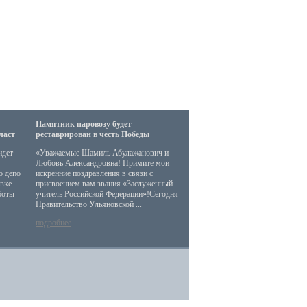
Памятник паровозу будет
ласт
реставрирован в честь Победы
идет
«Уважаемые Шамиль Абулажанович и
Любовь Александровна! Примите мои
о депо
искренние поздравления в связи с
овке
присвоением вам звания «Заслуженный
боты
учитель Российской Федерации»!Сегодня
Правительство Ульяновской ...
подробнее