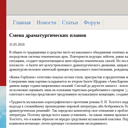
Главная
Новости
Статьи
Форум
Смена драматургических планов
31.05.2016
В общем-то традиционны и средства чисто музыкального объединения сюитных к
посредством системы тематических арок. Повторность ведущих лейттем, равно 
ситуациям, создают переплетающиеся нити образно-тематических связей. Но посл
плоскости - в балете нет целеустремленного драматургического движения, направ
драматургии положен эпический принцип музыкального повествования, рождающе
«Конек-Горбунок» отчетливо показал истоки стиля, пристрастия и предпочтения 
Совершенно иная картина складывается во втором балете Щедрина «Анна Каренина
данном жанре годами напряженных исканий. Смелый до дерзости замысел - вопло
ли возможно оценивать лишь на основании тщательно-разработанного сценария
St
советского мастера представляет продуманную музыкальную концепцию, создан
«Трудность музыкально-хореографического прочтения романа Л. Н. Толстого види
подхода к сложнейшему произведению мировой литературы, ибо безбрежность То
драматургических решений». Так определил композитор свое отношение к пробле
литературы. Поэтому прежде всего важно установить - по каким линиям произвел
Толстого, что и каким образом он передал средствами музыкальной пластики. Пе
взаимоисключающее, почти кричащее столкновение несоединимого.