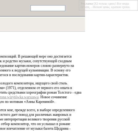
Реклама
[X]
только здесь! Все виды
печати, . Низкие цены, краткие сроки.
омпозиций. В решающей мере оно достигается
как и родство музыки, сопутствующей сходным
едование картин-номеров словно развернуто на
ленного к ведущей кульминации. В основу его
гося в последовании картин-харахтеристик.
молодого композитора, ищущего свой стиль.
» (1971), отделенном от первого его опыта в
тить средствами хореографии роман Толстого - едва
rona wizytówka warszawa
. Новое сочинение
ную по мотивам «Анны Карениной».
тся мне, прежде всего, в выборе определенного
лстого дает повод для различных жанровых и
ме интерпретации великого творения русской
 отбор композитор, что он услышал в романе
рвое впечатление от музыки балета Щедрина -