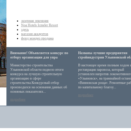
лазерная эпиляция
Noa Hotels Icmeler Resort
здесь
магазин аккаунтов
форд мондео продажа
Внимание! Объявляется конкурс по
Названы лучшие предприятия
отбору организации для упра
стройиндустрии Ульяновской об
Министерство строительства
В настоящее время полным ходом 
Ульяновской области подвело итоги
реставрация паровоза, который
конкурса на лучшую строительную
установлен напротив локомотивног
организацию в сфере
«Ульяновск», на трамвайной остан
строительства.Конкурсный отбор
«Винновская роща». Ремонтные ра
производился на основании данных об
по капитальному благоу...
основных показателях...
подробнее
подробнее