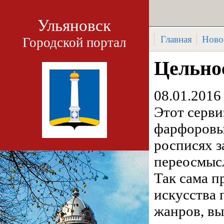
Ульяновск
Главная
Ново
Городской портал
Цельно
08.01.2016
Этот серв
фарфоровым
росписях з
переосмысл
Так сама п
искусства 
жанров, вы