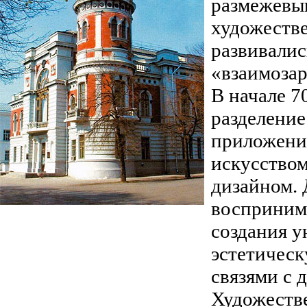
размежевыв
художеств
развивалис
«взаимозар
В начале 7
разделение
приложени
искусство
дизайном. 
воспринима
создания 
эстетичес
связями с 
Художеств