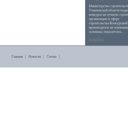
Министерство строительст
Ульяновской области подв
конкурса на лучшую стро
организацию в сфере
строительства.Конкурсный
производился на основани
основных показателях...
подробнее
Главная
Новости
Статьи