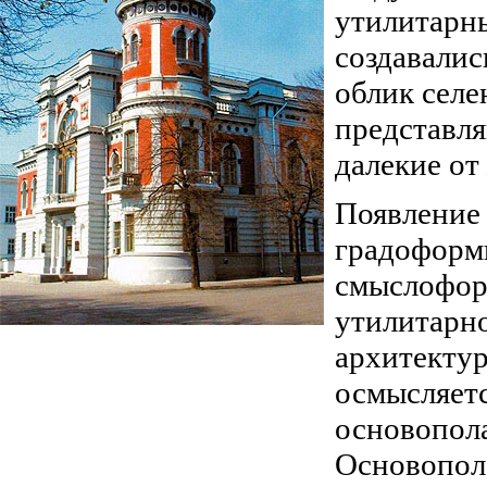
утилитарны
создавалис
облик селе
представл
далекие от
Появление 
градоформи
смыслофор
утилитарно
архитектур
осмысляетс
основопол
Основопол