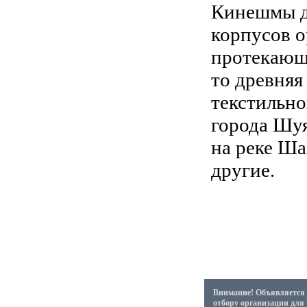
Кинешмы д
корпусов о
протекающ
то древняя
текстильно
города Шуя
на реке Ша
другие.
Внимание! Объявляется 
отбору организации для