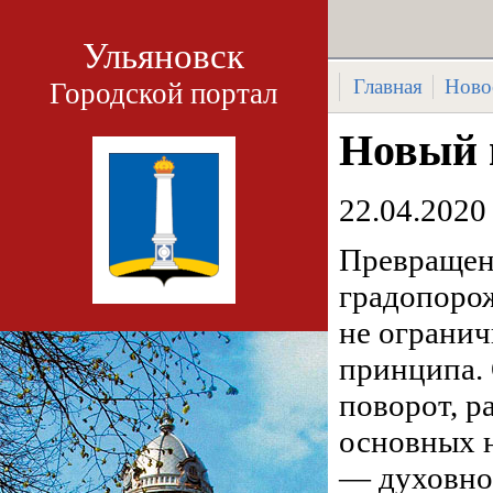
Ульяновск
Главная
Ново
Городской портал
Новый 
22.04.2020
Превращени
градопоро
не огранич
принципа.
поворот, р
основных н
— духовно