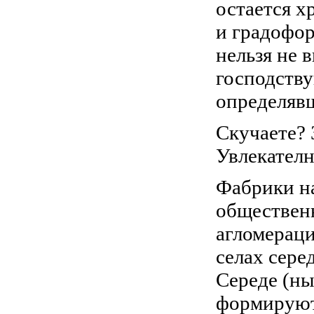
остается х
и градофо
нельзя не 
господств
определявш
Скучаете? 
Увлекателн
Фабрики на
обществен
агломераци
селах сере
Середе (ны
формируют