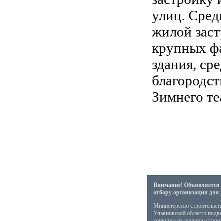
улиц. Сред
жилой заст
крупных ф
здания, ср
благородст
Зимнего те
Внимание! Объявляется 
отбору организации для
Министерство строительст
Ульяновской области подв
конкурса на лучшую стро