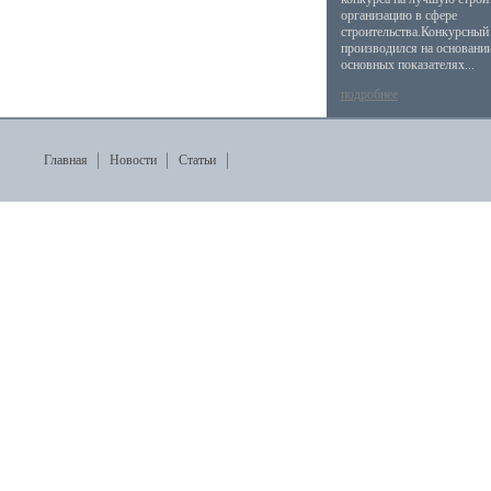
организацию в сфере
строительства.Конкурсный
производился на основани
основных показателях...
подробнее
Главная
Новости
Статьи