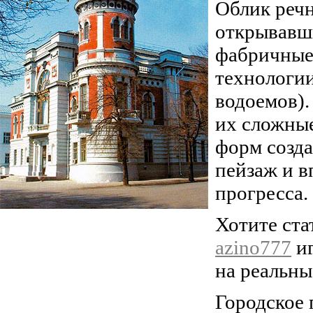
Облик речн
открывавш
фабричные 
технологии
водоемов).
их сложные
форм созд
пейзаж и в
прогресса.
Хотите ста
azino777
иг
на реальны
Городское 