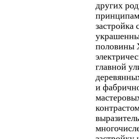
других род
принципам 
застройка с
украшенны
половины 
электричес
главной ул
деревянных
и фабрично
мастеровых
контрастом
выразитель
многочисл
застройку 