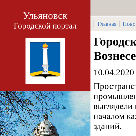
Ульяновск
Главная
Ново
Городской портал
Городск
Вознес
10.04.2020
Пространст
промышлен
выглядели 
началом к
зданий.